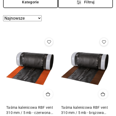
Kategorie
Filtruj
Zastosowano
Sortuj
według
sortowanie:
Najnowsze.
Taśma kalenicowa RBF vent
Taśma kalenicowa RBF vent
310 mm / 5 mb - czerwona
310 mm / 5 mb - brązowa