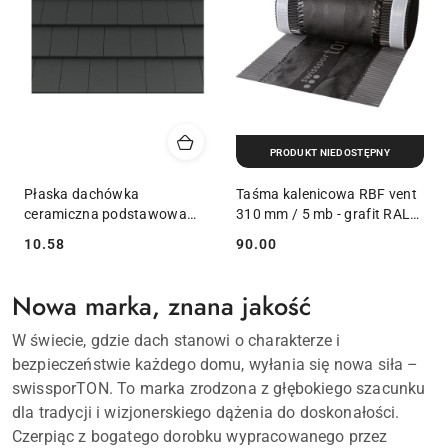
PRODUKT NIEDOSTĘPNY
Płaska dachówka
Taśma kalenicowa RBF vent
ceramiczna podstawowa
310 mm / 5 mb - grafit RAL
Simpla
7016
10.58
90.00
Cena:
Cena:
Nowa marka, znana jakość
W świecie, gdzie dach stanowi o charakterze i
bezpieczeństwie każdego domu, wyłania się nowa siła –
swissporTON. To marka zrodzona z głębokiego szacunku
dla tradycji i wizjonerskiego dążenia do doskonałości.
Czerpiąc z bogatego dorobku wypracowanego przez