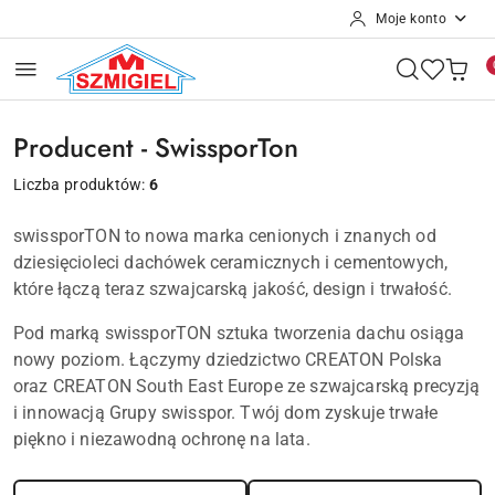
Moje konto
Przejdź do treści głównej
Przejdź do wyszukiwarki
Przejdź do moje konto
Przejdź do menu głównego
Przejdź do stopki
Producent - SwissporTon
Liczba produktów:
6
swissporTON to nowa marka cenionych i znanych od
dziesięcioleci dachówek ceramicznych i cementowych,
które łączą teraz szwajcarską jakość, design i trwałość.
Pod marką swissporTON sztuka tworzenia dachu osiąga
nowy poziom. Łączymy dziedzictwo CREATON Polska
oraz CREATON South East Europe ze szwajcarską precyzją
i innowacją Grupy swisspor. Twój dom zyskuje trwałe
piękno i niezawodną ochronę na lata.