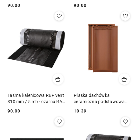
RAL 8004
RAL 8017
90.00
90.00
Cena:
Cena:
Taśma kalenicowa RBF vent
Płaska dachówka
310 mm / 5 mb - czarna RAL
ceramiczna podstawowa
9005
Koda
90.00
10.39
Cena:
Cena: