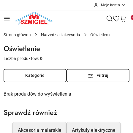
Moje konto
Przejdź do treści głównej
Przejdź do wyszukiwarki
Przejdź do moje konto
Przejdź do menu głównego
Przejdź do stopki
Strona główna
Narzędzia i akcesoria
Oświetlenie
Oświetlenie
Liczba produktów:
0
Kategorie
Filtruj
Brak produktów do wyświetlenia
Sprawdź również
Akcesoria malarskie
Artykuły elektryczne