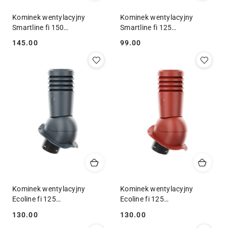
Kominek wentylacyjny
Kominek wentylacyjny
Smartline fi 150
Smartline fi 125
blachodachówka niski profil
blachodachówka profil A
145.00
99.00
Cena:
Cena:
N RAL 7016
RAL 7024
Kominek wentylacyjny
Kominek wentylacyjny
Ecoline fi 125
Ecoline fi 125
blachodachówka profil F
blachodachówka niski profil
130.00
130.00
Cena:
Cena:
RAL 7016
RAL 3009