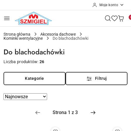
Moje konto
Przejdź do treści głównej
Przejdź do wyszukiwarki
Przejdź do moje konto
Przejdź do menu głównego
Przejdź do stopki
Strona główna
Akcesoria dachowe
Kominki wentylacyjne
Do blachodachówki
Do blachodachówki
Liczba produktów:
26
Kategorie
Filtruj
Zastosowano
Sortuj
według
sortowanie:
Najnowsze.