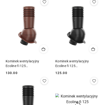
Kominek wentylacyjny
Kominek wentylacyjny
Ecoline fi 125
Ecoline fi 125
blachodachówka niski profil
blachodachówka niski profil
130.00
125.00
Cena:
Cena:
RAL 8017
RAL 9005