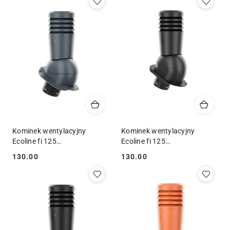
Kominek wentylacyjny
Kominek wentylacyjny
Ecoline fi 125
Ecoline fi 125
blachodachówka profil G
blachodachówka profil E
130.00
130.00
Cena:
Cena:
RAL 7016
RAL 9005