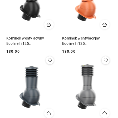
Kominek wentylacyjny
Kominek wentylacyjny
Ecoline fi 125
Ecoline fi 125
blachodachówka profil F
blachodachówka niski profil
130.00
130.00
Cena:
Cena:
RAL 9005
RAL 8004