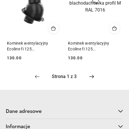
Kominek wentylacyjny
Kominek wentylacyjny
Ecoline fi 125
Ecoline fi 125
blachodachówka profil M
blachodachówka profil M
130.00
130.00
Cena:
Cena:
RAL 9005
RAL 7016
Dane adresowe
Informacje