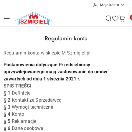
Moje konto
Przejdź do treści głównej
Przejdź do wyszukiwarki
Przejdź do moje konto
Przejdź do menu głównego
Przejdź do stopki
Regulamin konta
Regulamin konta w sklepie M-Szmigiel.pl
Postanowienia dotyczące Przedsiębiorcy
uprzywilejowanego mają zastosowanie do umów
zawartych od dnia 1 stycznia 2021 r.
SPIS TREŚCI
§ 1
Definicje
§ 2
Kontakt ze Sprzedawcą
§ 3
Wymogi techniczne
§ 4
Konto
§ 5
Reklamacje
§ 6
Dane osobowe