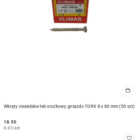
Wkręty ciesielskie łeb stożkowy gniazdo TORX 8 x 80 mm (50 szt)
18.50
Cena:
0.37
/
szt