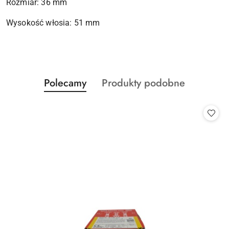
Rozmiar: 36 mm
Wysokość włosia: 51 mm
Produkty
Produkty
Polecamy
Produkty podobne
Pomiń karuzelę produktów
o
o
statusie:
statusie: