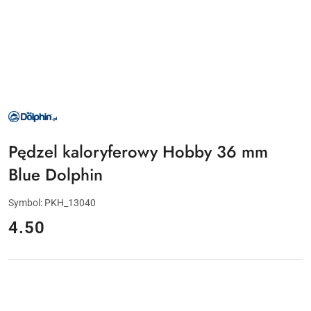
NAZWA
PRODUCENTA:
BLUE
DOLPHIN
Pędzel kaloryferowy Hobby 36 mm
Blue Dolphin
Symbol:
PKH_13040
cena:
4.50