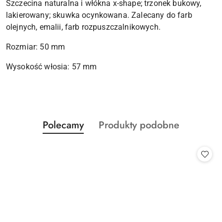
Szczecina naturalna i włókna x-shape; trzonek bukowy,
lakierowany; skuwka ocynkowana. Zalecany do farb
olejnych, emalii, farb rozpuszczalnikowych.
Rozmiar: 50 mm
Wysokość włosia: 57 mm
Produkty
Produkty
Polecamy
Produkty podobne
Pomiń karuzelę produktów
o
o
statusie:
statusie: