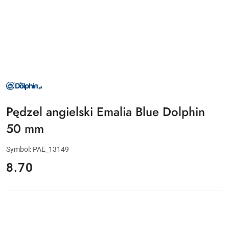
NAZWA
PRODUCENTA:
BLUE
DOLPHIN
Pędzel angielski Emalia Blue Dolphin
50 mm
Symbol:
PAE_13149
cena:
8.70