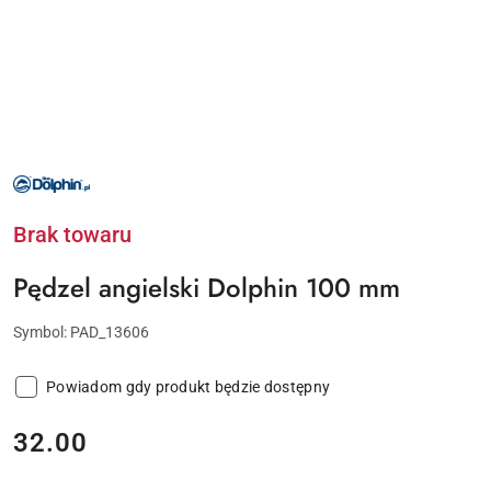
NAZWA
PRODUCENTA:
BLUE
DOLPHIN
Brak towaru
Pędzel angielski Dolphin 100 mm
Symbol:
PAD_13606
Powiadom gdy produkt będzie dostępny
cena:
32.00