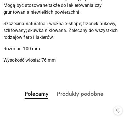
Mogą być stosowane także do lakierowania czy
gruntowania niewielkich powierzchni.
Szczecina naturalna i włókna x-shape; trzonek bukowy,
szlifowany; skuwka niklowana. Zalecany do wszystkich
rodzajów farb i lakierów.
Rozmiar: 100 mm
Wysokość włosia: 76 mm
Produkty
Produkty
Polecamy
Produkty podobne
Pomiń karuzelę produktów
o
o
statusie:
statusie: