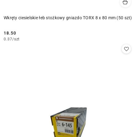
Wkręty ciesielskie łeb stożkowy gniazdo TORX 8 x 80 mm (50 szt)
18.50
Cena:
0.37
/
szt