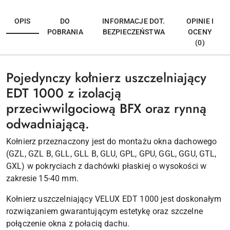
OPIS
DO
INFORMACJE DOT.
OPINIE I
POBRANIA
BEZPIECZEŃSTWA
OCENY
(0)
Pojedynczy kołnierz uszczelniający
EDT 1000 z izolacją
przeciwwilgociową BFX oraz rynną
odwadniającą.
Kołnierz przeznaczony jest do montażu okna dachowego
(GZL, GZL B, GLL, GLL B, GLU, GPL, GPU, GGL, GGU, GTL,
GXL) w pokryciach z dachówki płaskiej o wysokości w
zakresie 15-40 mm.
Kołnierz uszczelniający VELUX EDT 1000 jest doskonałym
rozwiązaniem gwarantującym estetykę oraz szczelne
połączenie okna z połacią dachu.