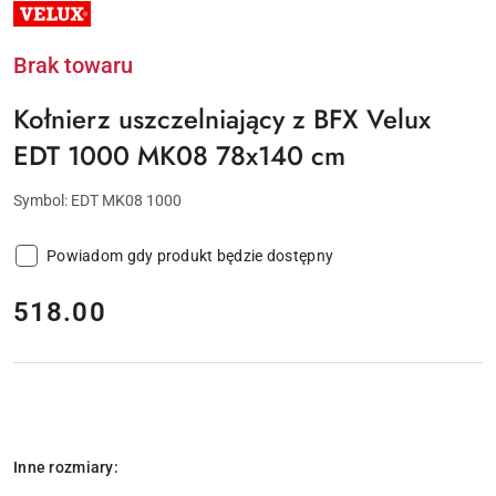
NAZWA
PRODUCENTA:
VELUX
Brak towaru
Kołnierz uszczelniający z BFX Velux
EDT 1000 MK08 78x140 cm
Symbol:
EDT MK08 1000
Powiadom gdy produkt będzie dostępny
cena:
518.00
Wariant
Inne rozmiary: