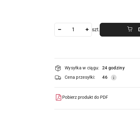
Ilość
szt.
Dostępność
Wysyłka w ciągu:
24 godziny
i
Cena przesyłki:
46
dostawa
Pobierz produkt do PDF