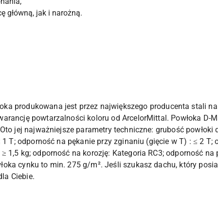
nania,
 główną, jak i narożną.
oka produkowana jest przez największego producenta stali na 
arancję powtarzalności koloru od ArcelorMittal. Powłoka D-Ma
Oto jej najważniejsze parametry techniczne: grubość powłoki 
 1 T; odporność na pękanie przy zginaniu (gięcie w T) : ≤ 2 T;
 1,5 kg; odporność na korozję: Kategoria RC3; odporność na p
oka cynku to min. 275 g/m². Jeśli szukasz dachu, który posia
dla Ciebie.