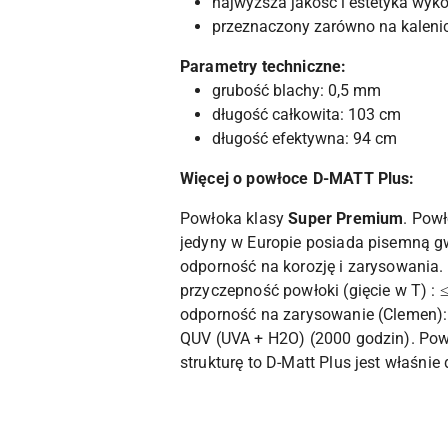
najwyższa jakość i estetyka wyko
przeznaczony zarówno na kalenicę
Parametry techniczne:
grubość blachy: 0,5 mm
długość całkowita: 103 cm
długość efektywna: 94 cm
Więcej o powłoce D-MATT Plus:
Powłoka klasy
Super Premium
. Powł
jedyny w Europie posiada pisemną gw
odporność na korozję i zarysowania. 
przyczepność powłoki (gięcie w T) : ≤
odporność na zarysowanie (Clemen): ≥
QUV (UVA + H2O) (2000 godzin). Powł
strukturę to D-Matt Plus jest właśnie 