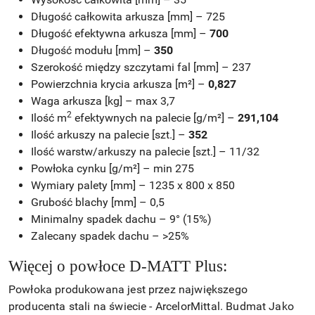
Długość całkowita arkusza [mm] – 725
Długość efektywna arkusza [mm] –
700
Długość modułu [mm] –
350
Szerokość między szczytami fal [mm] – 237
Powierzchnia krycia arkusza [m²] –
0,827
Waga arkusza [kg] – max 3,7
2
Ilość m
efektywnych na palecie [g/m²] –
291,104
Ilość arkuszy na palecie [szt.] –
352
Ilość warstw/arkuszy na palecie [szt.] – 11/32
Powłoka cynku [g/m²] – min 275
Wymiary palety [mm] – 1235 x 800 x 850
Grubość blachy [mm] – 0,5
Minimalny spadek dachu – 9° (15%)
Zalecany spadek dachu – >25%
Więcej o powłoce D-MATT Plus:
Powłoka produkowana jest przez największego
producenta stali na świecie - ArcelorMittal. Budmat Jako