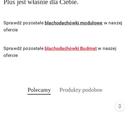
Plus jest właśnie dla Ciebie.
Sprawdź pozostałe
blachodachówki modułowe
w naszej
ofercie
Sprawdź pozostałe
blachodachówki Budmat
w naszej
ofercie
Produkty
Produkty
Polecamy
Produkty podobne
Pomiń karuzelę produktów
o
o
statusie:
statusie: