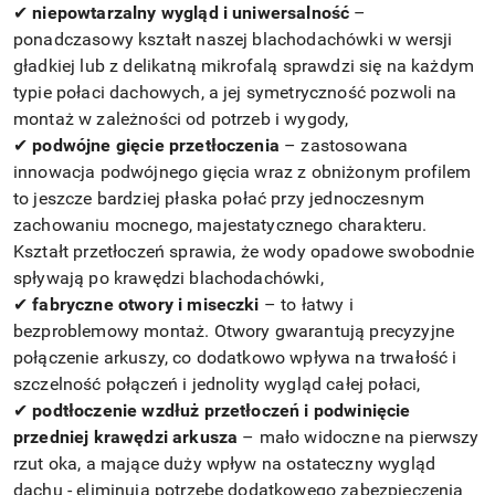
✔
niepowtarzalny wygląd i uniwersalność
–
ponadczasowy kształt naszej blachodachówki w wersji
gładkiej lub z delikatną mikrofalą sprawdzi się na każdym
typie połaci dachowych, a jej symetryczność pozwoli na
montaż w zależności od potrzeb i wygody,
✔
podwójne gięcie przetłoczenia
– zastosowana
innowacja podwójnego gięcia wraz z obniżonym profilem
to jeszcze bardziej płaska połać przy jednoczesnym
zachowaniu mocnego, majestatycznego charakteru.
Kształt przetłoczeń sprawia, że wody opadowe swobodnie
spływają po krawędzi blachodachówki,
✔
fabryczne otwory i miseczki
– to łatwy i
bezproblemowy montaż. Otwory gwarantują precyzyjne
połączenie arkuszy, co dodatkowo wpływa na trwałość i
szczelność połączeń i jednolity wygląd całej połaci,
✔
podtłoczenie wzdłuż przetłoczeń i podwinięcie
przedniej krawędzi arkusza
– mało widoczne na pierwszy
rzut oka, a mające duży wpływ na ostateczny wygląd
dachu - eliminują potrzebę dodatkowego zabezpieczenia