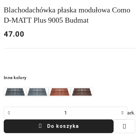
Blachodachówka płaska modułowa Como
D-MATT Plus 9005 Budmat
cena:
47.00
Wariant
Inne kolory
Ilość
ark.
Do koszyka