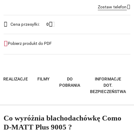
Zostaw telefon
Dostępność
Cena przesyłki:
0
i
Wyślij
dostawa
Pobierz produkt do PDF
REALIZACJE
FILMY
DO
INFORMACJE
POBRANIA
DOT.
BEZPIECZEŃSTWA
Co wyróżnia blachodachówkę Como
D-MATT Plus 9005 ?