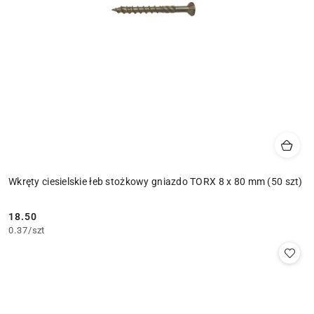
Wkręty ciesielskie łeb stożkowy gniazdo TORX 8 x 80 mm (50 szt)
18.50
Cena:
0.37
/
szt