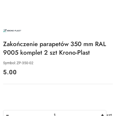
NAZWA
PRODUCENTA:
KRONO-
PLAST
Zakończenie parapetów 350 mm RAL
9005 komplet 2 szt Krono-Plast
Symbol:
ZP-350-02
cena:
5.00
Ilość
szt.