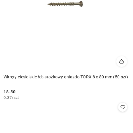
Wkręty ciesielskie łeb stożkowy gniazdo TORX 8 x 80 mm (50 szt)
18.50
Cena:
0.37
/
szt