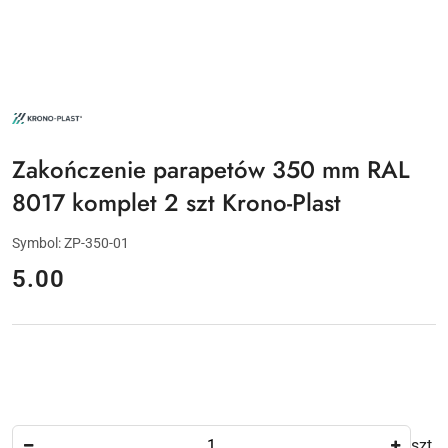
NAZWA
PRODUCENTA:
KRONO-
PLAST
Zakończenie parapetów 350 mm RAL
8017 komplet 2 szt Krono-Plast
Symbol:
ZP-350-01
cena:
5.00
Ilość
szt.