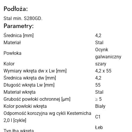
Podłoża:
Stal min. S280GD.
Parametry:
Średnica [mm]
4,2
Materiał
Stal
Ocynk
Powłoka
galwaniczny
Kolor
szary
Wymiary wkręta dw x Lw [mm]
4,2 x 55
Średnica wkręta dw [mm]
4,2
Długość wkręta Lw [mm]
55
Materiał wkręta
Stal
Grubość powłoki ochronnej [µm]
≥ 5
Kolor powłoki wkręta
Biały
Odporność korozyjna wg cykli Kesternicha
C1
2,0 l [cykle]
Łeb
Typ łba wkręta