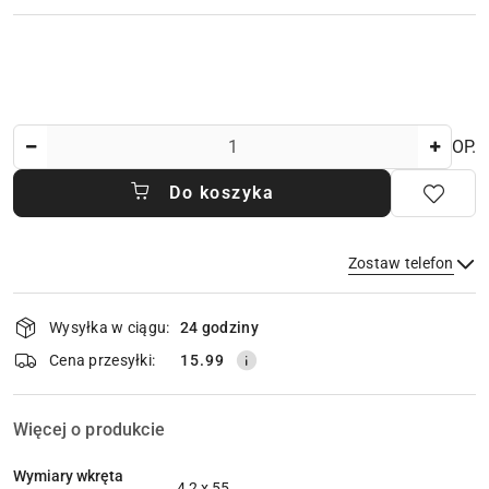
Ilość
OP.
Do koszyka
Zostaw telefon
Dostępność
Wysyłka w ciągu:
24 godziny
i
dostawa
Wyślij
Cena przesyłki:
15.99
Więcej o produkcie
Wymiary wkręta
4,2 x 55