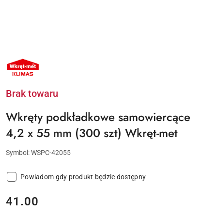
NAZWA
PRODUCENTA:
KLIMAS
WKRĘT-
MET
Brak towaru
Wkręty podkładkowe samowiercące
4,2 x 55 mm (300 szt) Wkręt-met
Symbol:
WSPC-42055
Powiadom gdy produkt będzie dostępny
cena:
41.00