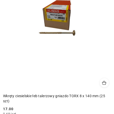
Wkręty ciesielskie łeb talerzowy gniazdo TORX 8 x 140 mm (25
szt)
17.00
Cena:
0.68
/
szt