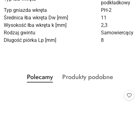
podkładkowy
Typ gniazda wkręta
PH-2
Średnica łba wkręta Dw [mm]
11
Wysokość łba wkręta k [mm]
2,3
Rodzaj gwintu
Samowiercący
Długość piórka Lp [mm]
8
Produkty
Produkty
Polecamy
Produkty podobne
Pomiń karuzelę produktów
o
o
statusie:
statusie: