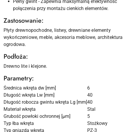
Pełny gwint - Zapewnia maksymalną efektywność
połączenia przy montażu cienkich elementów.
Zastosowanie:
Płyty drewnopochodne, listwy, drewniane elementy
wykończeniowe, meble, akcesoria meblowe, architektura
ogrodowa.
Podłoża:
Drewno lite i klejone.
Parametry:
Średnica wkręta dw [mm]
6
Długość wkręta Lw [mm]
40
Długość robocza gwintu wkręta Lg [mm]
40
Materiał wkręta
Stal
Grubość powłoki ochronnej [µm]
5
Typ łba wkręta
Stożkowy
Typ gniazda wkręta
PZ-3