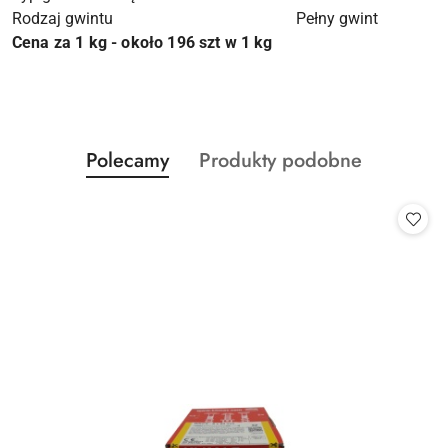
Rodzaj gwintu
Pełny gwint
Cena za 1 kg - około 196 szt w 1 kg
Produkty
Produkty
Polecamy
Produkty podobne
Pomiń karuzelę produktów
o
o
statusie:
statusie: