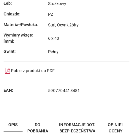
Łeb:
Stożkowy
Gniazdo:
PZ
Materiał/Powłoka:
Stal, Ocynk żółty
Wymiary wkręta
6 x 40
[mm]:
Gwint:
Pełny
Pobierz produkt do PDF
EAN:
5907704418481
OPIS
DO
INFORMACJE DOT.
OPINIE I
POBRANIA
BEZPIECZEŃSTWA
OCENY