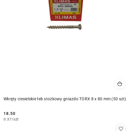
Wkręty ciesielskie łeb stożkowy gniazdo TORX 8 x 80 mm (50 szt)
18.50
Cena:
0.37
/
szt