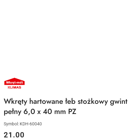
NAZWA
PRODUCENTA:
KLIMAS
WKRĘT-
MET
Wkręty hartowane łeb stożkowy gwint
pełny 6,0 x 40 mm PZ
Symbol:
KDH-60040
cena:
21.00