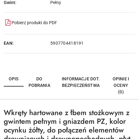
Gwint:
Pełny
Pobierz produkt do PDF
EAN:
5907704418191
OPIS
DO
INFORMACJE DOT.
OPINIE I
POBRANIA
BEZPIECZEŃSTWA
OCENY
(0)
Wkręty hartowane z łbem stożkowym z
gwintem pełnym i gniazdem PZ, kolor
ocynku żółty, do połączeń elementów
drewnianych i drewnopochodnych, płyt