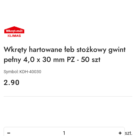
NAZWA
PRODUCENTA:
KLIMAS
WKRĘT-
MET
Wkręty hartowane łeb stożkowy gwint
pełny 4,0 x 30 mm PZ - 50 szt
Symbol:
KDH-40030
cena:
2.90
Ilość
szt.