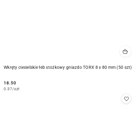
Wkręty ciesielskie łeb stożkowy gniazdo TORX 8 x 80 mm (50 szt)
18.50
Cena:
0.37
/
szt