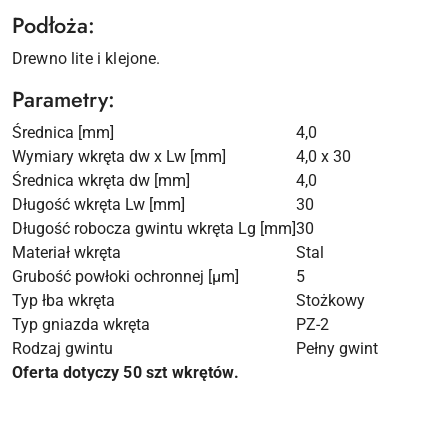
Podłoża:
Drewno lite i klejone.
Parametry:
Średnica [mm]
4,0
Wymiary wkręta dw x Lw [mm]
4,0 x 30
Średnica wkręta dw [mm]
4,0
Długość wkręta Lw [mm]
30
Długość robocza gwintu wkręta Lg [mm]
30
Materiał wkręta
Stal
Grubość powłoki ochronnej [µm]
5
Typ łba wkręta
Stożkowy
Typ gniazda wkręta
PZ-2
Rodzaj gwintu
Pełny gwint
Oferta dotyczy 50 szt wkrętów.