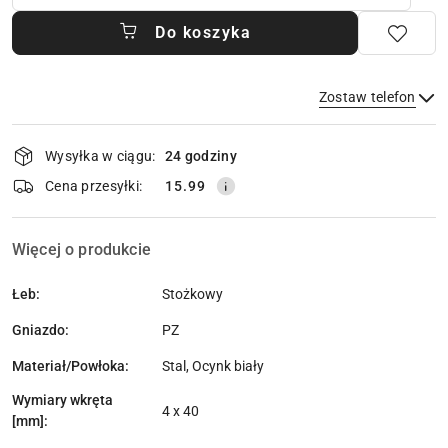
Do koszyka
Zostaw telefon
Dostępność
Wysyłka w ciągu:
24 godziny
i
dostawa
Wyślij
Cena przesyłki:
15.99
Więcej o produkcie
Łeb:
Stożkowy
Gniazdo:
PZ
Materiał/Powłoka:
Stal, Ocynk biały
Wymiary wkręta
4 x 40
[mm]: