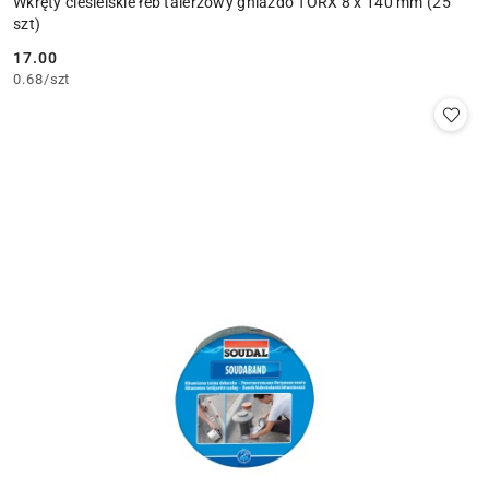
Wkręty ciesielskie łeb talerzowy gniazdo TORX 8 x 140 mm (25
szt)
17.00
Cena:
0.68
/
szt