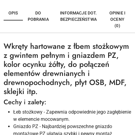
OPIS
DO
INFORMACJE DOT.
OPINIE I
POBRANIA
BEZPIECZEŃSTWA
OCENY
(0)
Wkręty hartowane z łbem stożkowym
z gwintem pełnym i gniazdem PZ,
kolor ocynku żółty, do połączeń
elementów drewnianych i
drewnopochodnych, płyt OSB, MDF,
sklejki itp.
Cechy i zalety:
Łeb stożkowy - Zapewnia odpowiednie jego zagłębienie
w elemencie mocowanym.
Gniazdo PZ - Najbardziej powszechne gniazdo
montażowe PZ ułatwia szybki i pewny montaż