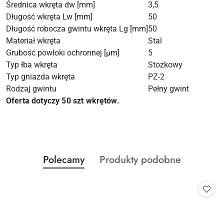
Średnica wkręta dw [mm]
3,5
Długość wkręta Lw [mm]
50
Długość robocza gwintu wkręta Lg [mm]
50
Materiał wkręta
Stal
Grubość powłoki ochronnej [µm]
5
Typ łba wkręta
Stożkowy
Typ gniazda wkręta
PZ-2
Rodzaj gwintu
Pełny gwint
Oferta dotyczy 50 szt wkrętów.
Produkty
Produkty
Polecamy
Produkty podobne
Pomiń karuzelę produktów
o
o
statusie:
statusie: