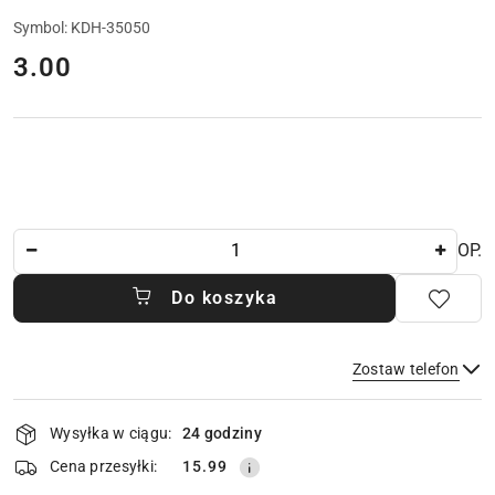
Symbol:
KDH-35050
cena:
3.00
Ilość
OP.
Do koszyka
Zostaw telefon
Dostępność
Wysyłka w ciągu:
24 godziny
i
dostawa
Wyślij
Cena przesyłki:
15.99