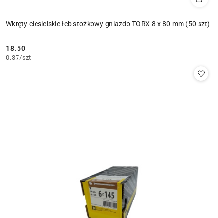
Wkręty ciesielskie łeb stożkowy gniazdo TORX 8 x 80 mm (50 szt)
18.50
Cena:
0.37
/
szt