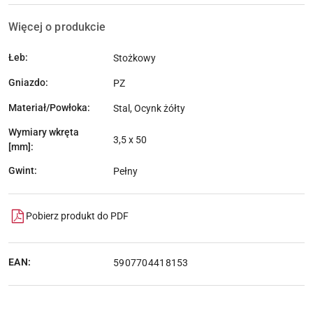
Więcej o produkcie
Łeb:
Stożkowy
Gniazdo:
PZ
Materiał/Powłoka:
Stal, Ocynk żółty
Wymiary wkręta
3,5 x 50
[mm]:
Gwint:
Pełny
Pobierz produkt do PDF
EAN:
5907704418153