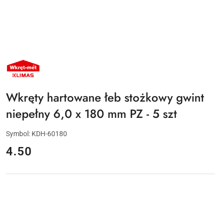
NAZWA
PRODUCENTA:
KLIMAS
WKRĘT-
MET
Wkręty hartowane łeb stożkowy gwint
niepełny 6,0 x 180 mm PZ - 5 szt
Symbol:
KDH-60180
cena:
4.50