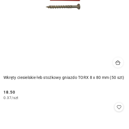
Wkręty ciesielskie łeb stożkowy gniazdo TORX 8 x 80 mm (50 szt)
18.50
Cena:
0.37
/
szt