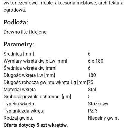
wykończeniowe, meble, akcesoria meblowe, architektura
ogrodowa.
Podłoża:
Drewno lite i klejone.
Parametry:
Średnica [mm]
6
Wymiary wkręta dw x Lw [mm]
6 x 180
Średnica wkręta dw [mm]
6
Długość wkręta Lw [mm]
180
Długość robocza gwintu wkręta Lg [mm]
75
Materiał wkręta
Stal
Grubość powłoki ochronnej [µm]
5
Typ łba wkręta
Stożkowy
Typ gniazda wkręta
PZ-3
Rodzaj gwintu
Niepełny gwint
Oferta dotyczy 5 szt wkrętów.