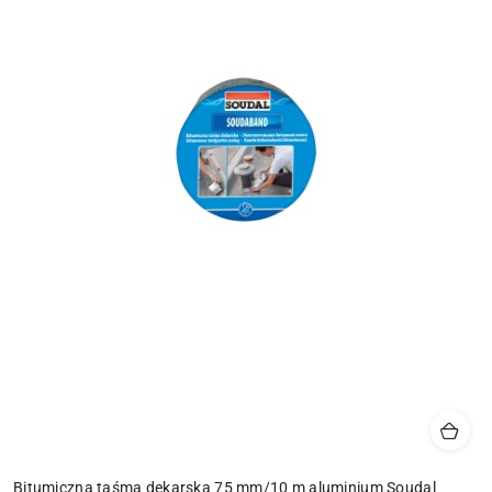
Bitumiczna taśma dekarska 75 mm/10 m aluminium Soudal