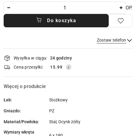
Ilość
OP.
Do koszyka
Zostaw telefon
Dostępność
Wysyłka w ciągu:
24 godziny
i
dostawa
Wyślij
Cena przesyłki:
15.99
Więcej o produkcie
Łeb:
Stożkowy
Gniazdo:
PZ
Materiał/Powłoka:
Stal, Ocynk żółty
Wymiary wkręta
6 x 180