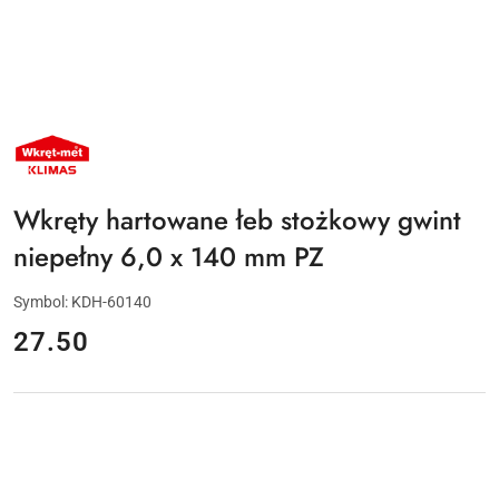
NAZWA
PRODUCENTA:
KLIMAS
WKRĘT-
MET
Wkręty hartowane łeb stożkowy gwint
niepełny 6,0 x 140 mm PZ
Symbol:
KDH-60140
cena:
27.50