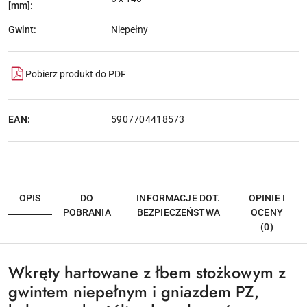
[mm]:
Gwint:
Niepełny
Pobierz produkt do PDF
EAN:
5907704418573
OPIS
DO
INFORMACJE DOT.
OPINIE I
POBRANIA
BEZPIECZEŃSTWA
OCENY
(0)
Wkręty hartowane z łbem stożkowym z
gwintem niepełnym i gniazdem PZ,