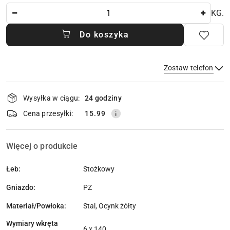
Ilość
KG.
Do koszyka
Zostaw telefon
Dostępność
Wysyłka w ciągu:
24 godziny
i
dostawa
Wyślij
Cena przesyłki:
15.99
Więcej o produkcie
Łeb:
Stożkowy
Gniazdo:
PZ
Materiał/Powłoka:
Stal, Ocynk żółty
Wymiary wkręta
6 x 140