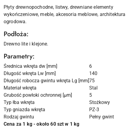
Płyty drewnopochodne, listwy, drewniane elementy
wykończeniowe, meble, akcesoria meblowe, architektura
ogrodowa.
Podłoża:
Drewno lite i klejone.
Parametry:
Średnica wkręta dw [mm]
6
Długość wkręta Lw [mm]
140
Długość robocza gwintu wkręta Lg [mm]
75
Materiał wkręta
Stal
Grubość powłoki ochronnej [µm]
5
Typ łba wkręta
Stożkowy
Typ gniazda wkręta
PZ-3
Rodzaj gwintu
Pełny gwint
Cena za 1 kg - około 60 szt w 1 kg