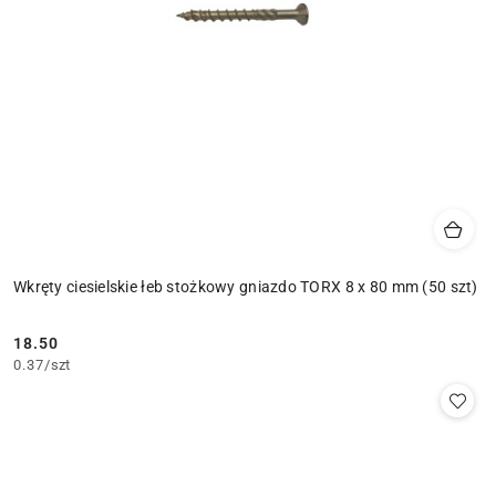
Wkręty ciesielskie łeb stożkowy gniazdo TORX 8 x 80 mm (50 szt)
18.50
Cena:
0.37
/
szt