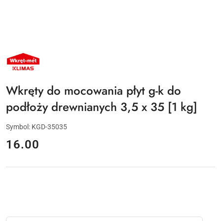
NAZWA
PRODUCENTA:
KLIMAS
WKRĘT-
MET
Wkręty do mocowania płyt g-k do
podłoży drewnianych 3,5 x 35 [1 kg]
Symbol:
KGD-35035
cena:
16.00