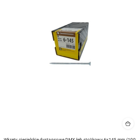
Wkręty ciesielskie dystansowe DMX łeb stożkowy 6x145 mm (100