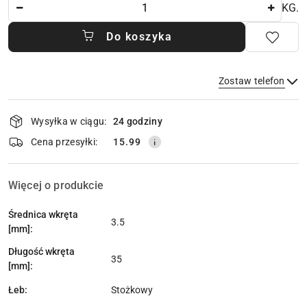
Ilość
KG.
Do koszyka
Zostaw telefon
Dostępność
Wysyłka w ciągu:
24 godziny
i
dostawa
Wyślij
Cena przesyłki:
15.99
Więcej o produkcie
Średnica wkręta
3.5
[mm]:
Długość wkręta
35
[mm]:
Łeb:
Stożkowy