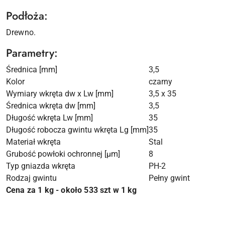
Podłoża:
Drewno.
Parametry:
Średnica [mm]
3,5
Kolor
czarny
Wymiary wkręta dw x Lw [mm]
3,5 x 35
Średnica wkręta dw [mm]
3,5
Długość wkręta Lw [mm]
35
Długość robocza gwintu wkręta Lg [mm]
35
Materiał wkręta
Stal
Grubość powłoki ochronnej [µm]
8
Typ gniazda wkręta
PH-2
Rodzaj gwintu
Pełny gwint
Cena za 1 kg - około 533 szt w 1 kg