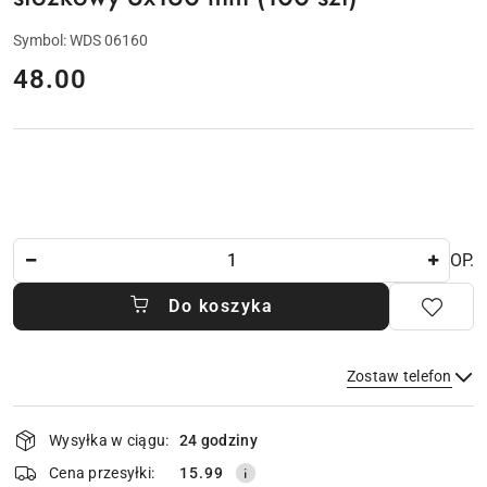
Symbol:
WDS 06160
cena:
48.00
Ilość
OP.
Do koszyka
Zostaw telefon
Dostępność
Wysyłka w ciągu:
24 godziny
i
dostawa
Wyślij
Cena przesyłki:
15.99