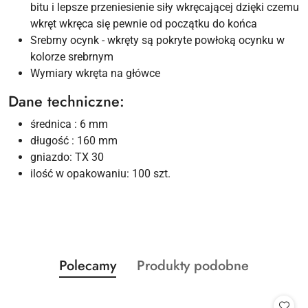
bitu i lepsze przeniesienie siły wkręcającej dzięki czemu
wkręt wkręca się pewnie od początku do końca
Srebrny ocynk - wkręty są pokryte powłoką ocynku w
kolorze srebrnym
Wymiary wkręta na główce
Dane techniczne:
średnica : 6 mm
długość : 160 mm
gniazdo: TX 30
ilość w opakowaniu: 100 szt.
Produkty
Produkty
Polecamy
Produkty podobne
Pomiń karuzelę produktów
o
o
statusie:
statusie: