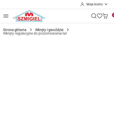
Moje konto
Przejdź do treści głównej
Przejdź do wyszukiwarki
Przejdź do moje konto
Przejdź do menu głównego
Przejdź do opisu produktu
Przejdź do stopki
Strona główna
Wkręty i gwoździe
Wkręty regulacyjne do poziomowania łat