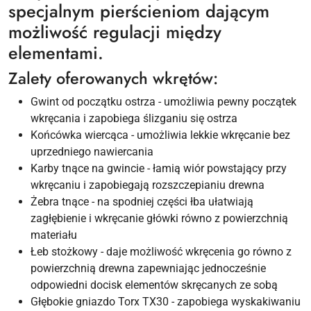
specjalnym pierścieniom dającym
możliwość regulacji między
elementami.
Zalety oferowanych wkrętów:
Gwint od początku ostrza - umożliwia pewny początek
wkręcania i zapobiega ślizganiu się ostrza
Końcówka wiercąca - umożliwia lekkie wkręcanie bez
uprzedniego nawiercania
Karby tnące na gwincie - łamią wiór powstający przy
wkręcaniu i zapobiegają rozszczepianiu drewna
Żebra tnące - na spodniej części łba ułatwiają
zagłębienie i wkręcanie główki równo z powierzchnią
materiału
Łeb stożkowy - daje możliwość wkręcenia go równo z
powierzchnią drewna zapewniając jednocześnie
odpowiedni docisk elementów skręcanych ze sobą
Głębokie gniazdo Torx TX30 - zapobiega wyskakiwaniu