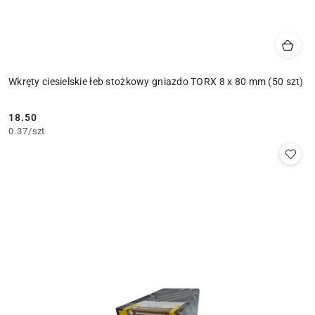
Wkręty ciesielskie łeb stożkowy gniazdo TORX 8 x 80 mm (50 szt)
18.50
Cena:
0.37
/
szt