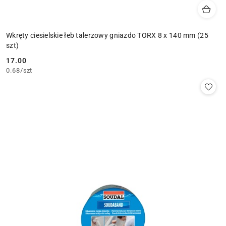
Wkręty ciesielskie łeb talerzowy gniazdo TORX 8 x 140 mm (25
szt)
17.00
Cena:
0.68
/
szt