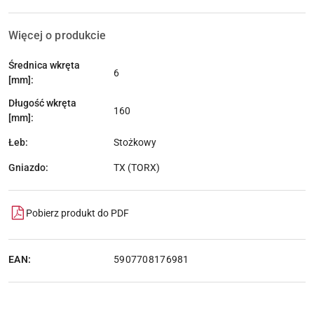
Więcej o produkcie
Średnica wkręta
6
[mm]:
Długość wkręta
160
[mm]:
Łeb:
Stożkowy
Gniazdo:
TX (TORX)
Pobierz produkt do PDF
EAN:
5907708176981