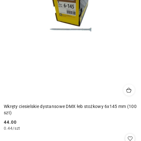
Wkręty ciesielskie dystansowe DMX łeb stożkowy 6x145 mm (100
szt)
44.00
Cena:
0.44
/
szt