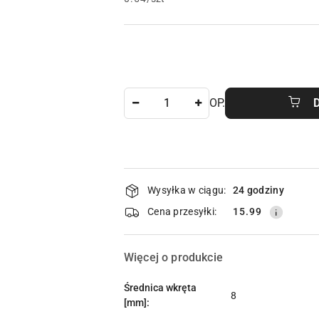
Ilość
OP.
Dostępność
Wysyłka w ciągu:
24 godziny
i
Cena przesyłki:
15.99
dostawa
Więcej o produkcie
Średnica wkręta
8
[mm]: