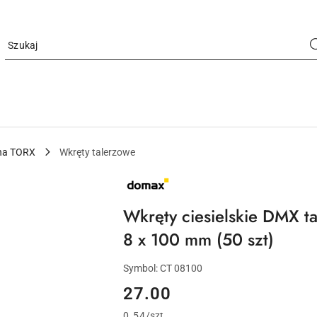
wna TORX
Wkręty talerzowe
NAZWA
PRODUCENTA:
DOMAX
Wkręty ciesielskie DMX 
8 x 100 mm (50 szt)
Symbol:
CT 08100
cena:
27.00
0.54
/
szt