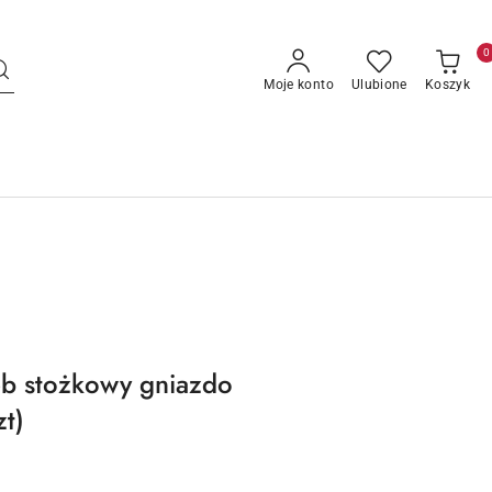
0
Moje konto
Ulubione
Koszyk
eb stożkowy gniazdo
t)