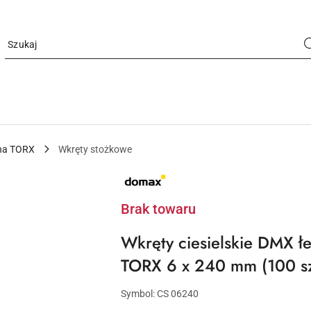
wna TORX
Wkręty stożkowe
NAZWA
PRODUCENTA:
DOMAX
Brak towaru
Wkręty ciesielskie DMX ł
TORX 6 x 240 mm (100 sz
Symbol:
CS 06240