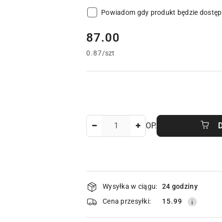
Powiadom gdy produkt będzie dostę
cena:
87.00
0.87
/
szt
Ilość
OP.
Dostępność
Wysyłka w ciągu:
24 godziny
i
Cena przesyłki:
15.99
dostawa