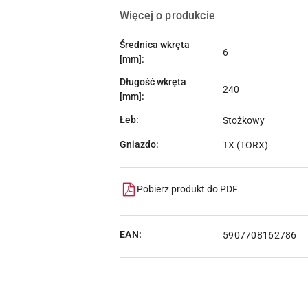
Więcej o produkcie
Średnica wkręta
6
[mm]:
Długość wkręta
240
[mm]:
Łeb:
Stożkowy
Gniazdo:
TX (TORX)
Pobierz produkt do PDF
EAN:
5907708162786