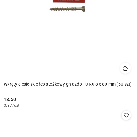
Wkręty ciesielskie łeb stożkowy gniazdo TORX 8 x 80 mm (50 szt)
18.50
Cena:
0.37
/
szt