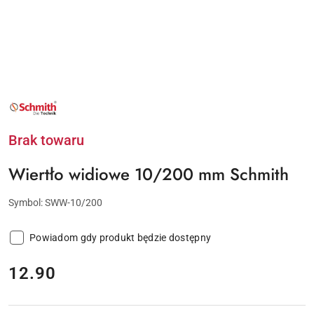
NAZWA
PRODUCENTA:
SCHMITH
Brak towaru
Wiertło widiowe 10/200 mm Schmith
Symbol:
SWW-10/200
Powiadom gdy produkt będzie dostępny
cena:
12.90