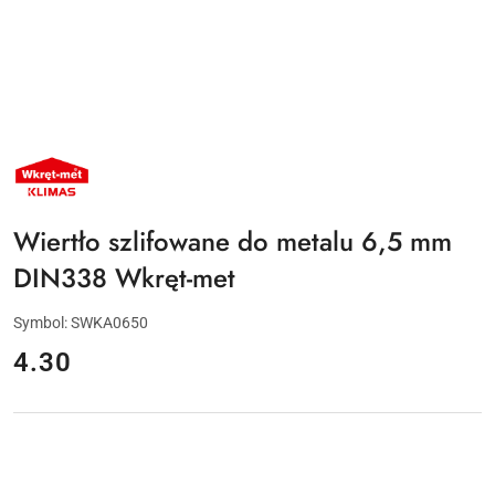
NAZWA
PRODUCENTA:
KLIMAS
WKRĘT-
MET
Wiertło szlifowane do metalu 6,5 mm
DIN338 Wkręt-met
Symbol:
SWKA0650
cena:
4.30