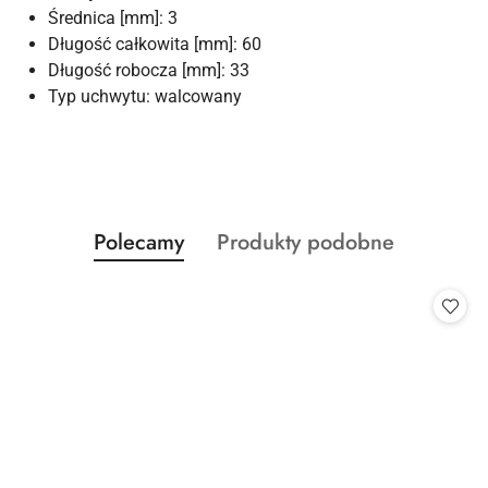
Średnica [mm]: 3
Długość całkowita [mm]: 60
Długość robocza [mm]: 33
Typ uchwytu: walcowany
Produkty
Produkty
Polecamy
Produkty podobne
Pomiń karuzelę produktów
o
o
statusie:
statusie: