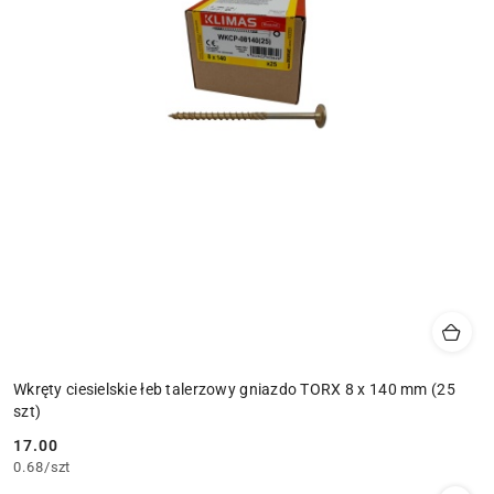
Wkręty ciesielskie łeb talerzowy gniazdo TORX 8 x 140 mm (25
szt)
17.00
Cena:
0.68
/
szt