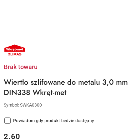
NAZWA
PRODUCENTA:
KLIMAS
WKRĘT-
MET
Brak towaru
Wiertło szlifowane do metalu 3,0 mm
DIN338 Wkręt-met
Symbol:
SWKA0300
Powiadom gdy produkt będzie dostępny
cena:
2.60