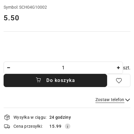
Symbol:
SCH04G10002
cena:
5.50
Ilość
szt.
Do koszyka
Zostaw telefon
Dostępność
Wysyłka w ciągu:
24 godziny
i
dostawa
Wyślij
Cena przesyłki:
15.99