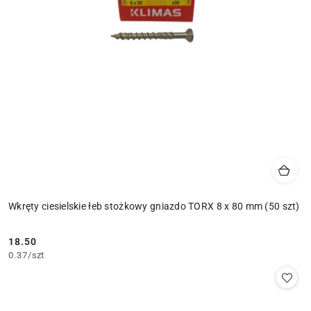
Wkręty ciesielskie łeb stożkowy gniazdo TORX 8 x 80 mm (50 szt)
18.50
Cena:
0.37
/
szt