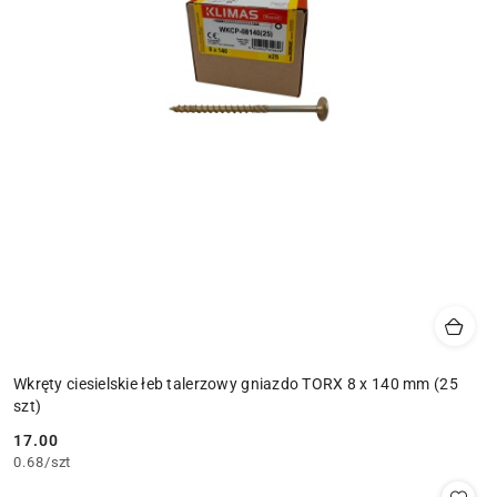
Wkręty ciesielskie łeb talerzowy gniazdo TORX 8 x 140 mm (25
szt)
17.00
Cena:
0.68
/
szt