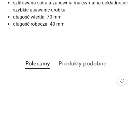
szlifowana spirala zapewnia maksymalną dokładność i
szybkie usuwanie urobku
długość wiertła: 70 mm
długość robocza: 40 mm
Produkty
Produkty
Polecamy
Produkty podobne
Pomiń karuzelę produktów
o
o
statusie:
statusie: