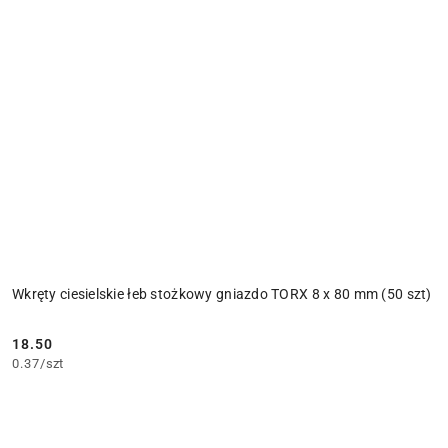
Wkręty ciesielskie łeb stożkowy gniazdo TORX 8 x 80 mm (50 szt)
18.50
Cena:
0.37
/
szt