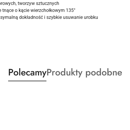
lorowych, tworzyw sztucznych
e tnące o kącie wierzchołkowym 135°
ksymalną dokładność i szybkie usuwanie urobku
Produkty
Produkty
Polecamy
Produkty podobne
o
o
statusie:
statusie: