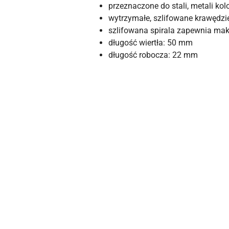
przeznaczone do stali, metali ko
wytrzymałe, szlifowane krawędzi
szlifowana spirala zapewnia ma
długość wiertła: 50 mm
długość robocza: 22 mm
Pomiń karuzelę produktów