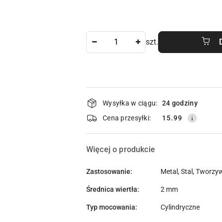
Ilość
szt.
Dostępność
Wysyłka w ciągu:
24 godziny
i
Cena przesyłki:
15.99
dostawa
Więcej o produkcie
Zastosowanie:
Metal, Stal, Tworzy
Średnica wiertła:
2 mm
Typ mocowania:
Cylindryczne