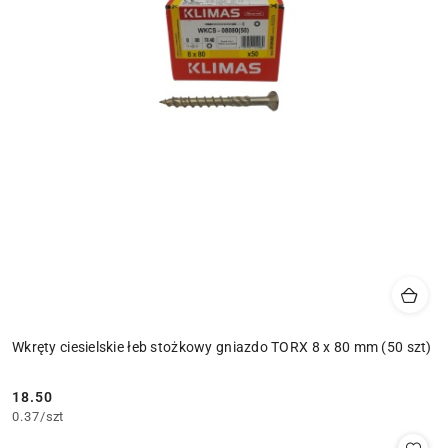
Wkręty ciesielskie łeb stożkowy gniazdo TORX 8 x 80 mm (50 szt)
18.50
Cena:
0.37
/
szt