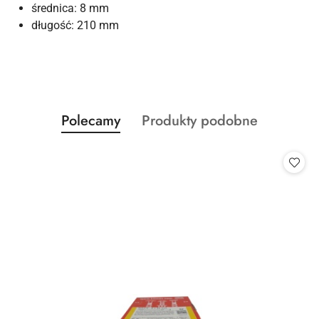
średnica: 8 mm
długość: 210 mm
Produkty
Produkty
Polecamy
Produkty podobne
Pomiń karuzelę produktów
o
o
statusie:
statusie: