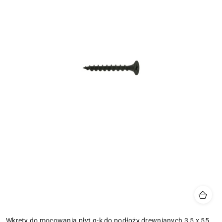
Wkręty do mocowania płyt g-k do podłoży drewnianych 3,5 x 55