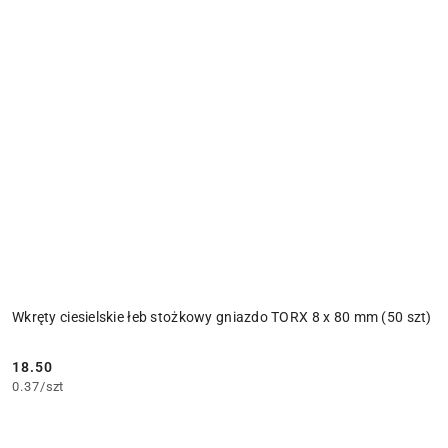
Wkręty ciesielskie łeb stożkowy gniazdo TORX 8 x 80 mm (50 szt)
18.50
Cena:
0.37
/
szt