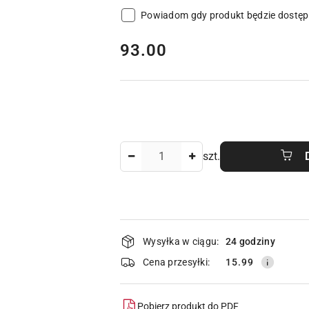
Powiadom gdy produkt będzie dostę
cena:
93.00
Ilość
szt.
Dostępność
Wysyłka w ciągu:
24 godziny
i
Cena przesyłki:
15.99
dostawa
Pobierz produkt do PDF