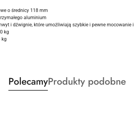
owe o średnicy 118 mm
ytrzymałego aluminium
t i dźwignie, które umożliwiają szybkie i pewne mocowanie i
0 kg
 kg
Produkty
Produkty
Polecamy
Produkty podobne
o
o
statusie:
statusie: