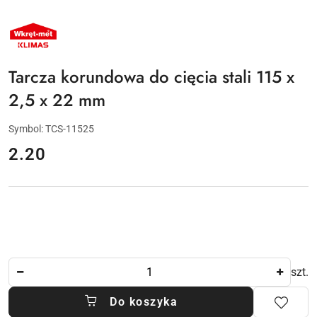
NAZWA
PRODUCENTA:
KLIMAS
WKRĘT-
MET
Tarcza korundowa do cięcia stali 115 x
2,5 x 22 mm
Symbol:
TCS-11525
cena:
2.20
Ilość
szt.
Do koszyka