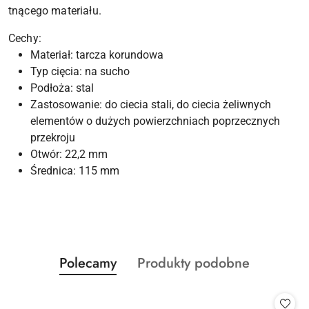
tnącego materiału.
Cechy:
Materiał: tarcza korundowa
Typ cięcia: na sucho
Podłoża: stal
Zastosowanie: do ciecia stali, do ciecia żeliwnych
elementów o dużych powierzchniach poprzecznych
przekroju
Otwór: 22,2 mm
Średnica: 115 mm
Produkty
Produkty
Polecamy
Produkty podobne
Pomiń karuzelę produktów
o
o
statusie:
statusie: