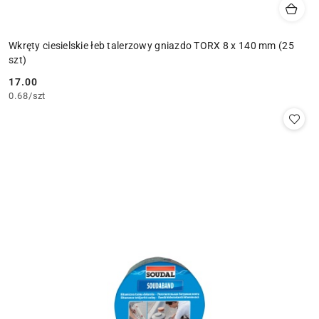
Wkręty ciesielskie łeb talerzowy gniazdo TORX 8 x 140 mm (25
szt)
17.00
Cena:
0.68
/
szt