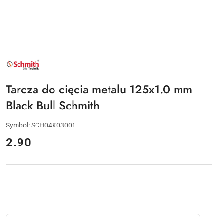
NAZWA
PRODUCENTA:
SCHMITH
Tarcza do cięcia metalu 125x1.0 mm
Black Bull Schmith
Symbol:
SCH04K03001
cena:
2.90