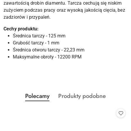
zawartością drobin diamentu. Tarcza cechują się niskim
zużyciem podczas pracy oraz wysoką jakością cięcia, bez
zadziorów i przypaleń.
Cechy produktu:
Średnica tarczy - 125 mm
Grubość tarczy - 1 mm
Średnica otworu tarczy - 22,23 mm
Maksymalne obroty - 12200 RPM
Produkty
Produkty
Polecamy
Produkty podobne
Pomiń karuzelę produktów
o
o
statusie:
statusie: