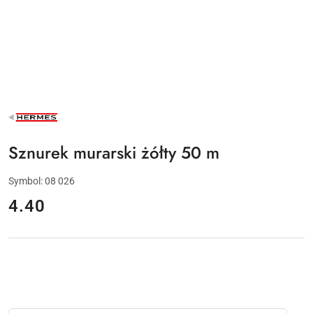
NAZWA
PRODUCENTA:
HERMES
Sznurek murarski żółty 50 m
Symbol:
08 026
cena:
4.40