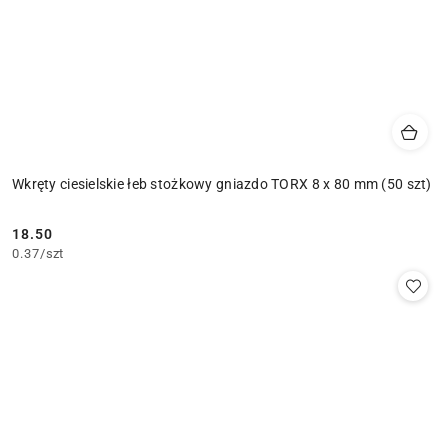
Wkręty ciesielskie łeb stożkowy gniazdo TORX 8 x 80 mm (50 szt)
18.50
Cena:
0.37
/
szt