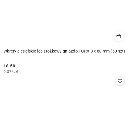
Wkręty ciesielskie łeb stożkowy gniazdo TORX 8 x 80 mm (50 szt)
18.50
Cena:
0.37
/
szt