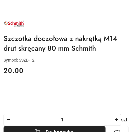
NAZWA
PRODUCENTA:
SCHMITH
Szczotka doczołowa z nakrętką M14
drut skręcany 80 mm Schmith
Symbol:
SSZD-12
cena:
20.00
Ilość
szt.