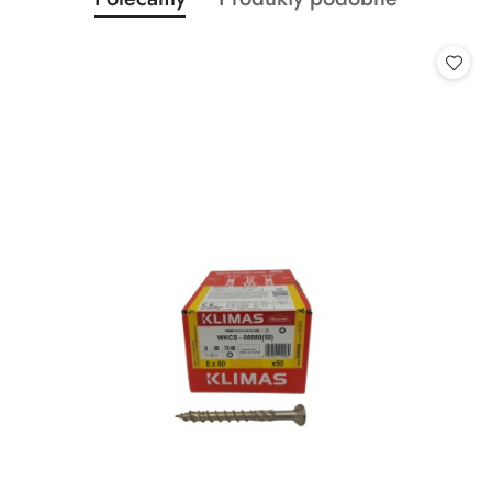
Pomiń karuzelę produktów
o
o
statusie:
statusie: