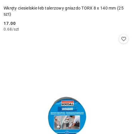
Wkręty ciesielskie łeb talerzowy gniazdo TORX 8 x 140 mm (25
szt)
17.00
Cena:
0.68
/
szt