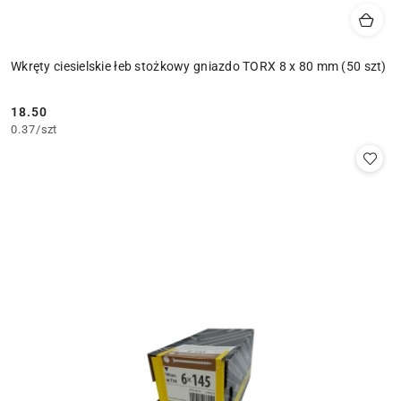
Wkręty ciesielskie łeb stożkowy gniazdo TORX 8 x 80 mm (50 szt)
18.50
Cena:
0.37
/
szt