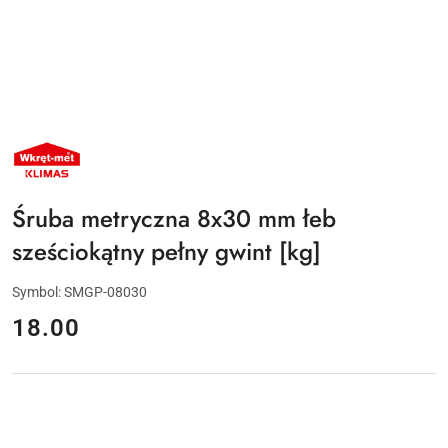
NAZWA
PRODUCENTA:
KLIMAS
WKRĘT-
MET
Śruba metryczna 8x30 mm łeb
sześciokątny pełny gwint [kg]
Symbol:
SMGP-08030
cena:
18.00