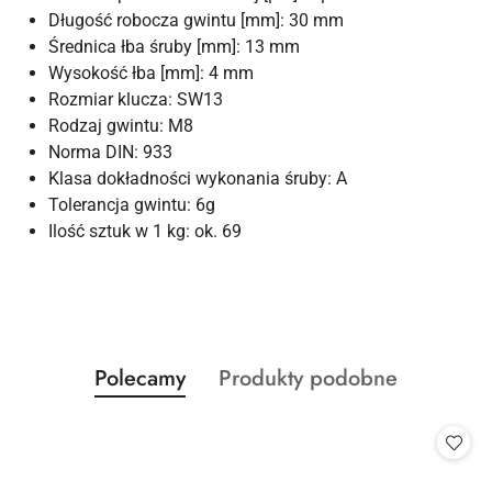
Długość robocza gwintu [mm]: 30 mm
Średnica łba śruby [mm]: 13 mm
Wysokość łba [mm]: 4 mm
Rozmiar klucza: SW13
Rodzaj gwintu: M8
Norma DIN: 933
Klasa dokładności wykonania śruby: A
Tolerancja gwintu: 6g
Ilość sztuk w 1 kg: ok. 69
Produkty
Produkty
Polecamy
Produkty podobne
Pomiń karuzelę produktów
o
o
statusie:
statusie: