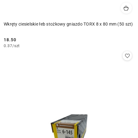
Wkręty ciesielskie łeb stożkowy gniazdo TORX 8 x 80 mm (50 szt)
18.50
Cena:
0.37
/
szt