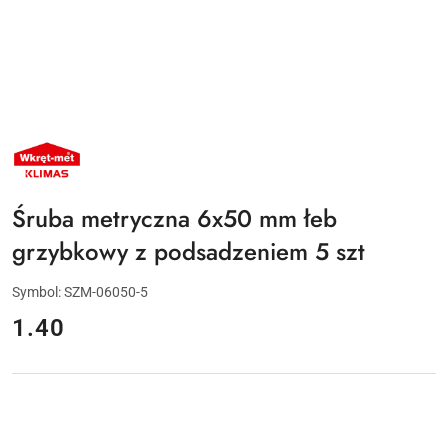
NAZWA
PRODUCENTA:
KLIMAS
WKRĘT-
MET
Śruba metryczna 6x50 mm łeb
grzybkowy z podsadzeniem 5 szt
Symbol:
SZM-06050-5
cena:
1.40