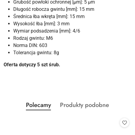
Grubość powłoki ochronnej [µm]: 5 µm
Długość robocza gwintu [mm]: 15 mm
Średnica łba wkręta [mm]: 15 mm
Wysokość łba [mm]: 3 mm
Wymiar podsadzenia [mm]: 4/6
Rodzaj gwintu: M6
Norma DIN: 603
Tolerancja gwintu: 8g
Oferta dotyczy 5 szt śrub.
Produkty
Produkty
Polecamy
Produkty podobne
Pomiń karuzelę produktów
o
o
statusie:
statusie: