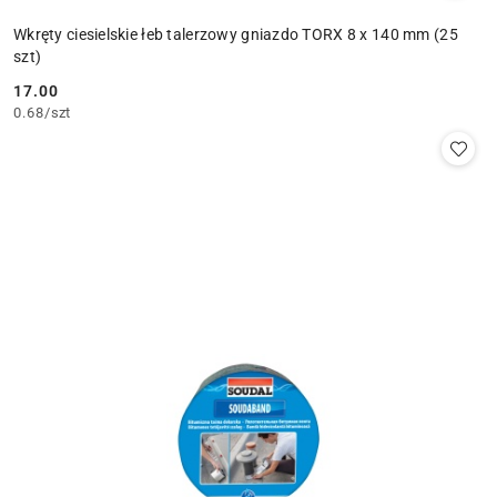
Wkręty ciesielskie łeb talerzowy gniazdo TORX 8 x 140 mm (25
szt)
17.00
Cena:
0.68
/
szt