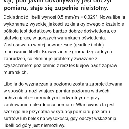
kąt, pod jakim dokonywany jest odczyt
pomiaru, staje się zupełnie nieistotny.
Dokładność libelli wynosi 0,5 mm/m = 0,029°. Nowa libella
wykonana z wysokiej jakości szkła akrylowego o kształcie
półkola jest dodatkowo bardzo dobrze doświetlona, co
ułatwia pracę w gorszych warunkach oświetlenia.
Zastosowano w niej nowoczesne (gładkie i obłe)
mocowanie libelli. Krawędzie nie gromadzą żadnych
zabrudzeń, co eliminuje problemy związane z
czyszczeniem poziomnic z resztek klejów bądź zapraw
murarskich.
Libella do wyznaczania poziomu została zaprojektowana
w sposób umożliwiający pomiar poziomu w dwóch
położeniach – normalnym i odwrotnym – przy
zachowaniu dokładności pomiaru. Właściwość ta jest
szczególnie przydatna w sytuacji pomiaru poziomu
sufitów lub belek na wysokości, gdy odczyt wskazania
libelli od góry jest niemożliwy.