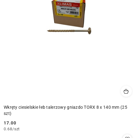
Wkręty ciesielskie łeb talerzowy gniazdo TORX 8 x 140 mm (25
szt)
17.00
Cena:
0.68
/
szt