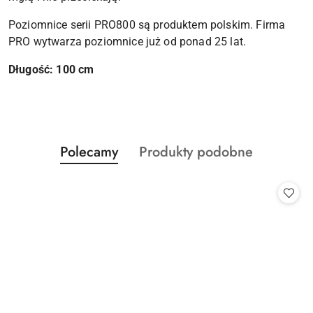
Poziomnice serii PRO800 są produktem polskim. Firma
PRO wytwarza poziomnice już od ponad 25 lat.
Długość: 100 cm
Produkty
Produkty
Polecamy
Produkty podobne
Pomiń karuzelę produktów
o
o
statusie:
statusie: