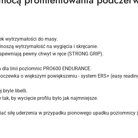
omocą promieniowania podczer
nek wytrzymałości do masy.
noszą wytrzymałość na wygięcia i skręcanie.
apewniają pewny chwyt w ręce (STRONG GRIP).
na dla linii poziomnic PRO600 ENDURANCE.
i soczewka o większym powiększeniu - system ERS+ (easy readin
ryle libelli.
tak, by wycięcie profilu było jak najmniejsze.
niać siłę uderzenia w przypadku pionowego upadku poziomnicy