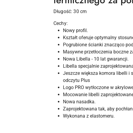
termicznego za p
Długość: 30 cm
Cechy:
Nowy profil.
Kształt oferuje optymalny stosu
Pogrubione ścianki znacząco pod
Masywne przetłoczenia boczne z
Nowa Libella - 10 lat gwarancji.
Libella specjalnie zaprojektowa
Jeszcze większa komora libelli 
odczytu Plus
Logo PRO wytłoczone w akrylowej b
Mocowanie libelli zaprojektowane 
Nowa nasadka.
Zaprojektowana tak, aby pochła
Wykonana z elastomeru.