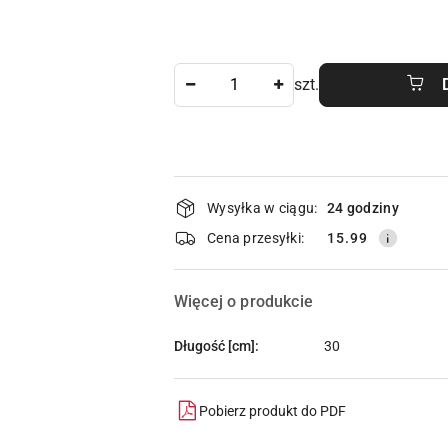
Ilość
szt.
Dostępność
Wysyłka w ciągu:
24 godziny
i
Cena przesyłki:
15.99
dostawa
Więcej o produkcie
Długość [cm]:
30
Pobierz produkt do PDF