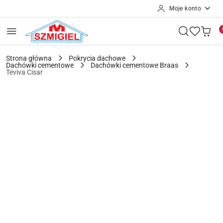
Moje konto
Przejdź do treści głównej
Przejdź do wyszukiwarki
Przejdź do moje konto
Przejdź do menu głównego
Przejdź do opisu produktu
Przejdź do stopki
Strona główna
Pokrycia dachowe
Dachówki cementowe
Dachówki cementowe Braas
Teviva Cisar