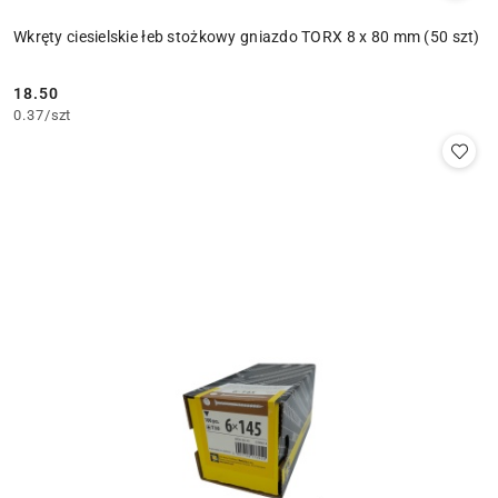
Wkręty ciesielskie łeb stożkowy gniazdo TORX 8 x 80 mm (50 szt)
18.50
Cena:
0.37
/
szt