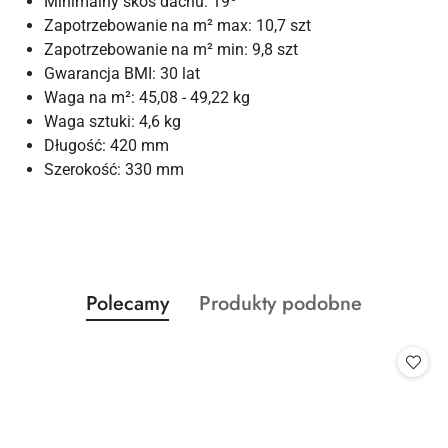
Minimalny skos dachu: 19
Zapotrzebowanie na m² max: 10,7 szt
Zapotrzebowanie na m² min: 9,8 szt
Gwarancja BMI: 30 lat
Waga na m²: 45,08 - 49,22 kg
Waga sztuki: 4,6 kg
Długość: 420 mm
Szerokość: 330 mm
Produkty
Produkty
Polecamy
Produkty podobne
Pomiń karuzelę produktów
o
o
statusie:
statusie: