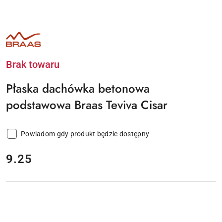
NAZWA
PRODUCENTA:
BRAAS
Brak towaru
Płaska dachówka betonowa
podstawowa Braas Teviva Cisar
Powiadom gdy produkt będzie dostępny
cena:
9.25