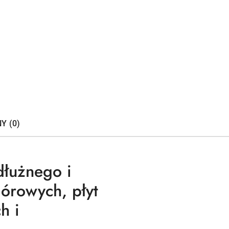
Y (0)
dłużnego i
iórowych, płyt
h i