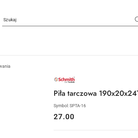
owania
NAZWA
PRODUCENTA:
SCHMITH
Piła tarczowa 190x20x24
Symbol:
SPTA-16
cena:
27.00