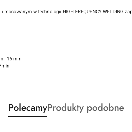
m i mocowanym w technologii HIGH FREQUENCY WELDING zape
mm i 16 mm
./min
Produkty
Produkty
Polecamy
Produkty podobne
o
o
statusie:
statusie: