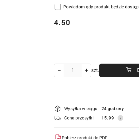
Powiadom gdy produkt będzie dostę
cena:
4.50
Ilość
szt.
Dostępność
Wysyłka w ciągu:
24 godziny
i
Cena przesyłki:
15.99
dostawa
Pobierz produkt do PDF