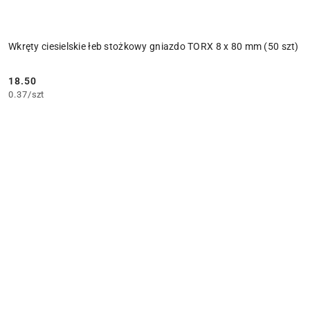
Wkręty ciesielskie łeb stożkowy gniazdo TORX 8 x 80 mm (50 szt)
18.50
Cena:
0.37
/
szt