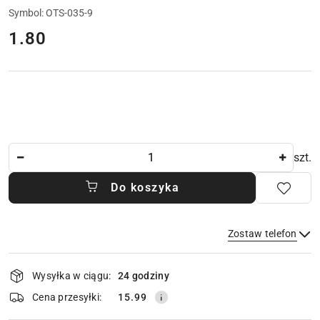
Symbol:
OTS-035-9
cena:
1.80
Ilość
szt.
Do koszyka
Zostaw telefon
Dostępność
Wysyłka w ciągu:
24 godziny
i
dostawa
Wyślij
Cena przesyłki:
15.99