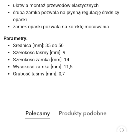
ułatwia montaż przewodów elastycznych
śruba zamka pozwala na płynną regulację średnicy
opaski
zamek opaski pozwala na korektę mocowania
Parametry:
Średnica [mm]: 35 do 50
Szerokość taśmy [mm]: 9
Szerokość zamka [mm]: 14
Wysokość zamka [mm]: 11,5
Grubość taśmy [mm]: 0,7
Produkty
Produkty
Polecamy
Produkty podobne
Pomiń karuzelę produktów
o
o
statusie:
statusie: