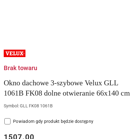
NAZWA
PRODUCENTA:
VELUX
Brak towaru
Okno dachowe 3-szybowe Velux GLL
1061B FK08 dolne otwieranie 66x140 cm
Symbol:
GLL FK08 1061B
Powiadom gdy produkt będzie dostępny
cena:
1507.00