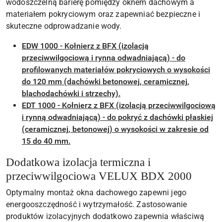
wodoszczelną barierę pomiędzy oknem dachowym a
materiałem pokryciowym oraz zapewniać bezpieczne i
skuteczne odprowadzanie wody.
EDW 1000 - Kołnierz z BFX (izolacją
przeciwwilgociową i rynna odwadniającą) - do
profilowanych materiałów pokryciowych o wysokości
do 120 mm (dachówki betonowej, ceramicznej,
blachodachówki i strzechy).
EDT 1000 - Kołnierz z BFX (izolacją przeciwwilgociową
i rynną odwadniającą) - do pokryć z dachówki płaskiej
(ceramicznej, betonowej) o wysokości w zakresie od
15 do 40 mm.
Dodatkowa izolacja termiczna i
przeciwwilgociowa VELUX BDX 2000
Optymalny montaż okna dachowego zapewni jego
energooszczędność i wytrzymałość. Zastosowanie
produktów izolacyjnych dodatkowo zapewnia właściwą