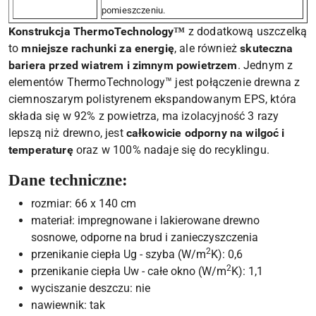
pomieszczeniu.
Konstrukcja ThermoTechnology™
z dodatkową uszczelką
to
mniejsze rachunki za energię
, ale również
skuteczna
bariera przed wiatrem i zimnym powietrzem
. Jednym z
elementów ThermoTechnology™ jest połączenie drewna z
ciemnoszarym polistyrenem ekspandowanym EPS, która
składa się w 92% z powietrza, ma izolacyjność 3 razy
lepszą niż drewno, jest
całkowicie odporny na wilgoć i
temperaturę
oraz w 100% nadaje się do recyklingu.
Dane techniczne:
rozmiar: 66 x 140 cm
materiał: impregnowane i lakierowane drewno
sosnowe, odporne na brud i zanieczyszczenia
2
przenikanie ciepła Ug - szyba (W/m
K): 0,6
2
przenikanie ciepła Uw - całe okno (W/m
K): 1,1
wyciszanie deszczu: nie
nawiewnik: tak