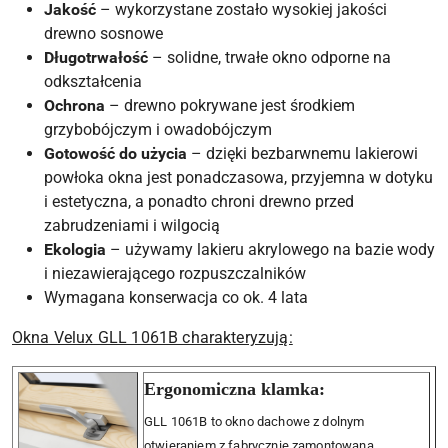
Jakość
– wykorzystane zostało wysokiej jakości
drewno sosnowe
Długotrwałość
– solidne, trwałe okno odporne na
odkształcenia
Ochrona
– drewno pokrywane jest środkiem
grzybobójczym i owadobójczym
Gotowość do użycia
– dzięki bezbarwnemu lakierowi
powłoka okna jest ponadczasowa, przyjemna w dotyku
i estetyczna, a ponadto chroni drewno przed
zabrudzeniami i wilgocią
Ekologia
– używamy lakieru akrylowego na bazie wody
i niezawierającego rozpuszczalników
Wymagana konserwacja co ok. 4 lata
Okna Velux GLL 1061B charakteryzują:
Ergonomiczna klamka:
GLL 1061B to okno dachowe z dolnym
otwieraniem z fabrycznie zamontowaną