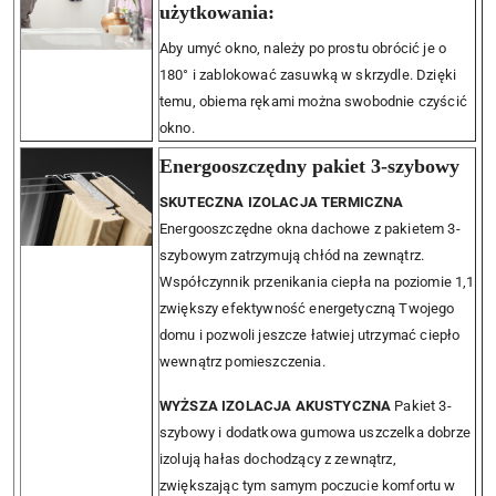
użytkowania:
Aby umyć okno, należy po prostu obrócić je o
180° i zablokować zasuwką w skrzydle. Dzięki
temu, obiema rękami można swobodnie czyścić
okno.
Energooszczędny pakiet 3-szybowy
SKUTECZNA IZOLACJA TERMICZNA
Energooszczędne okna dachowe z pakietem 3-
szybowym zatrzymują chłód na zewnątrz.
Współczynnik przenikania ciepła na poziomie 1,1
zwiększy efektywność energetyczną Twojego
domu i pozwoli jeszcze łatwiej utrzymać ciepło
wewnątrz pomieszczenia.
WYŻSZA IZOLACJA AKUSTYCZNA
Pakiet 3-
szybowy i dodatkowa gumowa uszczelka dobrze
izolują hałas dochodzący z zewnątrz,
zwiększając tym samym poczucie komfortu w