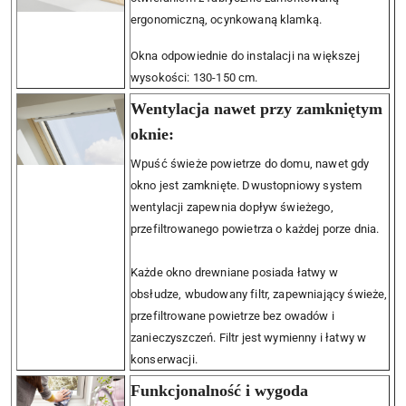
ergonomiczną, ocynkowaną klamką.
Okna odpowiednie do instalacji na większej
wysokości: 130-150 cm.
Wentylacja nawet przy zamkniętym
oknie:
Wpuść świeże powietrze do domu, nawet gdy
okno jest zamknięte. Dwustopniowy system
wentylacji zapewnia dopływ świeżego,
przefiltrowanego powietrza o każdej porze dnia.
Każde okno drewniane posiada łatwy w
obsłudze, wbudowany filtr, zapewniający świeże,
przefiltrowane powietrze bez owadów i
zanieczyszczeń. Filtr jest wymienny i łatwy w
konserwacji.
Funkcjonalność i wygoda