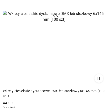
Wkręty ciesielskie dystansowe DMX łeb stożkowy 6x145 mm (100
szt)
44.00
Cena:
0.44
/
szt