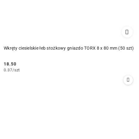
Wkręty ciesielskie łeb stożkowy gniazdo TORX 8 x 80 mm (50 szt)
18.50
Cena:
0.37
/
szt