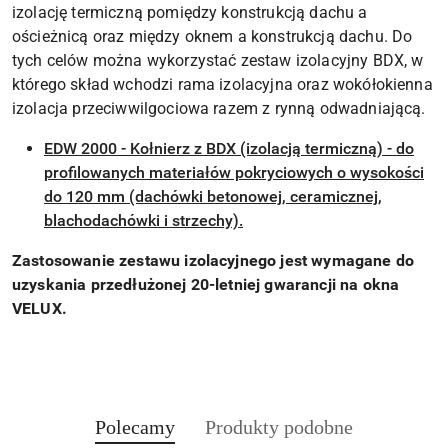
izolację termiczną pomiędzy konstrukcją dachu a
ościeżnicą oraz między oknem a konstrukcją dachu. Do
tych celów można wykorzystać zestaw izolacyjny BDX, w
którego skład wchodzi rama izolacyjna oraz wokółokienna
izolacja przeciwwilgociowa razem z rynną odwadniającą.
EDW 2000 - Kołnierz z BDX (izolacją termiczną) - do
profilowanych materiałów pokryciowych o wysokości
do 120 mm (dachówki betonowej, ceramicznej,
blachodachówki i strzechy).
Zastosowanie zestawu izolacyjnego jest wymagane do
uzyskania przedłużonej 20-letniej gwarancji na okna
VELUX.
Produkty
Produkty
Polecamy
Produkty podobne
Pomiń karuzelę produktów