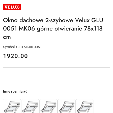
NAZWA
PRODUCENTA:
VELUX
Okno dachowe 2-szybowe Velux GLU
0051 MK06 górne otwieranie 78x118
cm
Symbol:
GLU MK06 0051
cena:
1920.00
Wariant
Inne rozmiary: