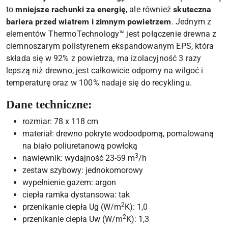
to
mniejsze rachunki za energię
, ale również
skuteczna
bariera przed wiatrem i zimnym powietrzem
. Jednym z
elementów ThermoTechnology™ jest połączenie drewna z
ciemnoszarym polistyrenem ekspandowanym EPS, która
składa się w 92% z powietrza, ma izolacyjność 3 razy
lepszą niż drewno, jest całkowicie odporny na wilgoć i
temperaturę oraz w 100% nadaje się do recyklingu.
Dane techniczne:
rozmiar: 78 x 118 cm
materiał: drewno pokryte wodoodporną, pomalowaną
na biało poliuretanową powłoką
3
nawiewnik: wydajność 23-59 m
/h
zestaw szybowy: jednokomorowy
wypełnienie gazem: argon
ciepła ramka dystansowa: tak
2
przenikanie ciepła Ug (W/m
K): 1,0
2
przenikanie ciepła Uw (W/m
K): 1,3