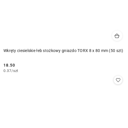
Wkręty ciesielskie łeb stożkowy gniazdo TORX 8 x 80 mm (50 szt)
18.50
Cena:
0.37
/
szt