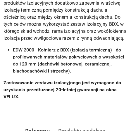
produktów izolacyjnych dodatkowo zapewnia właściwą
izolację termiczną pomiędzy konstrukcją dachu a
ościeżnicą oraz między oknem a konstrukcją dachu. Do
tych celów można wykorzystać zestaw izolacyjny BDX, w
którego skład wchodzi rama izolacyjna oraz wokółokienna
izolacja przeciwwilgociowa razem z rynną odwadniającą.
EDW 2000 - Kołnierz z BDX (izolacją termiczną) - do
profilowanych materiałów pokryciowych o wysokości
do 120 mm (dachówki betonowej, ceramicznej,
blachodachówki i strzechy).
Zastosowanie zestawu izolacyjnego jest wymagane do
uzyskania przedłużonej 20-letniej gwarancji na okna
VELUX.
Produkty
Produkty