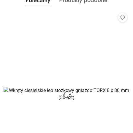
Polecamy
Produkty podobne
Pomiń karuzelę produktów
o
o
statusie:
statusie: