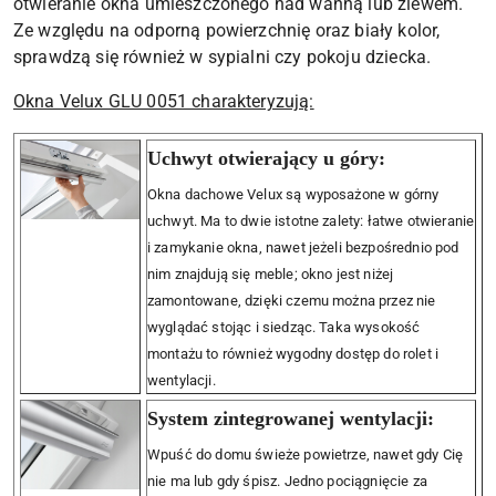
otwieranie okna umieszczonego nad wanną lub zlewem.
Ze względu na odporną powierzchnię oraz biały kolor,
sprawdzą się również w sypialni czy pokoju dziecka.
Okna Velux GLU 0051 charakteryzują:
Uchwyt otwierający u góry:
Okna dachowe Velux są wyposażone w górny
uchwyt. Ma to dwie istotne zalety: łatwe otwieranie
i zamykanie okna, nawet jeżeli bezpośrednio pod
nim znajdują się meble; okno jest niżej
zamontowane, dzięki czemu można przez nie
wyglądać stojąc i siedząc. Taka wysokość
montażu to również wygodny dostęp do rolet i
wentylacji.
System zintegrowanej wentylacji:
Wpuść do domu świeże powietrze, nawet gdy Cię
nie ma lub gdy śpisz. Jedno pociągnięcie za