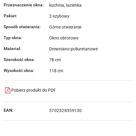
Przeznaczenie okna:
kuchnia, łazienka
Pakiet:
2-szybowy
Sposób otwierania:
Górne otwieranie
Typ okna:
Okno obrotowe
Materiał:
Drewniano-poliuretanowe
Szerokość okna:
78 cm
Wysokość okna:
118 cm
Pobierz produkt do PDF
EAN:
5702328359130