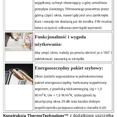
wyjątkowy uchwyt otwierający u góry umożliwia
przepływ świeżego, filtrowanego powietrza przez
górną część okna, nawet gdy jest ono zamknięte.
Kurz i owady nie dostaną już do środka. Filtr można
łatwo oczyścić odkurzaczem bądź wymienić.
Funkcjonalność i wygoda
użytkowania:
Aby umyć okno, należy po prostu obrócić je o 180° i
zablokować zasuwką w skrzydle.
Energooszczędny pakiet szybowy:
Okno zostało wyposażone w jednokomorowy
pakiet energooszczędny, hartowany wypełniony
argonem, z powłoką niskoemisyjną, Ug = 1,0
2
2
W/m
K, Uw = 1,3 W/m
K, izolacyjnością
akustyczną okna 29 dB oraz bardzo dobrym
współczynniku przepuszczalności światła 0,69.
Konstrukcja ThermoTechnology™
z dodatkową uszczelką