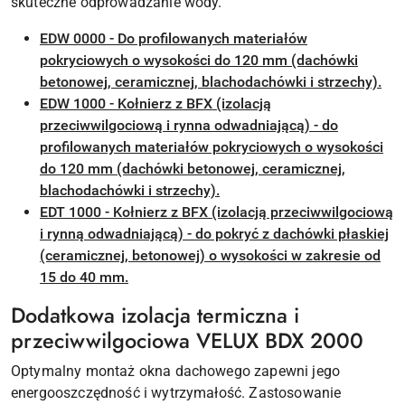
skuteczne odprowadzanie wody.
EDW 0000 - Do profilowanych materiałów
pokryciowych o wysokości do 120 mm (dachówki
betonowej, ceramicznej, blachodachówki i strzechy).
EDW 1000 - Kołnierz z BFX (izolacją
przeciwwilgociową i rynna odwadniającą) - do
profilowanych materiałów pokryciowych o wysokości
do 120 mm (dachówki betonowej, ceramicznej,
blachodachówki i strzechy).
EDT 1000 - Kołnierz z BFX (izolacją przeciwwilgociową
i rynną odwadniającą) - do pokryć z dachówki płaskiej
(ceramicznej, betonowej) o wysokości w zakresie od
15 do 40 mm.
Dodatkowa izolacja termiczna i
przeciwwilgociowa VELUX BDX 2000
Optymalny montaż okna dachowego zapewni jego
energooszczędność i wytrzymałość. Zastosowanie