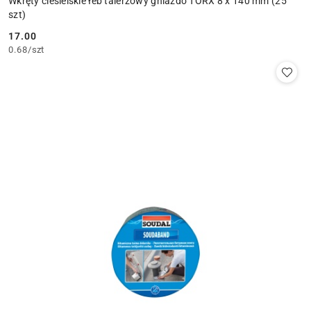
Wkręty ciesielskie łeb talerzowy gniazdo TORX 8 x 140 mm (25
szt)
17.00
Cena:
0.68
/
szt