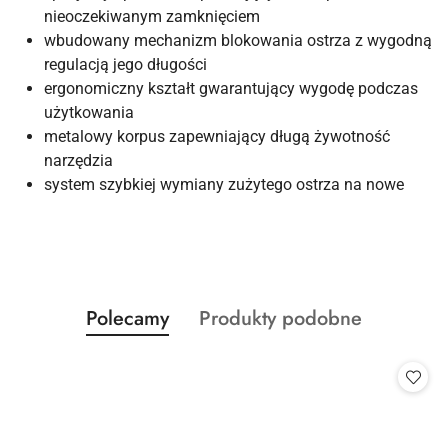
nieoczekiwanym zamknięciem
wbudowany mechanizm blokowania ostrza z wygodną
regulacją jego długości
ergonomiczny kształt gwarantujący wygodę podczas
użytkowania
metalowy korpus zapewniający długą żywotność
narzędzia
system szybkiej wymiany zużytego ostrza na nowe
Produkty
Produkty
Polecamy
Produkty podobne
Pomiń karuzelę produktów
o
o
statusie:
statusie: