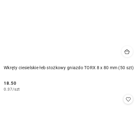
Wkręty ciesielskie łeb stożkowy gniazdo TORX 8 x 80 mm (50 szt)
18.50
Cena:
0.37
/
szt