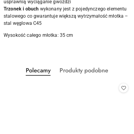
usprawnią wyciąganie gwoździ
Trzonek i obuch
wykonany jest z pojedynczego elementu
stalowego co gwarantuje większą wytrzymałość młotka –
stal węglowa C45
Wysokość całego młotka: 35 cm
Produkty
Produkty
Polecamy
Produkty podobne
Pomiń karuzelę produktów
o
o
statusie:
statusie: