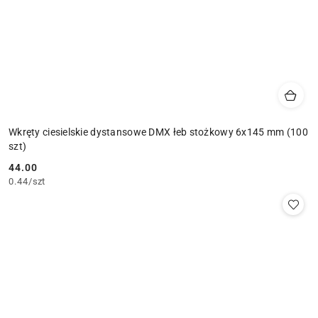
Wkręty ciesielskie dystansowe DMX łeb stożkowy 6x145 mm (100
szt)
44.00
Cena:
0.44
/
szt