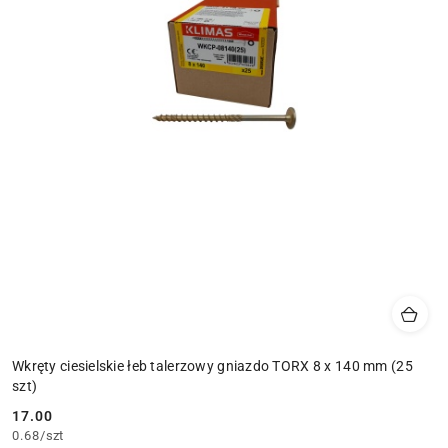
Wkręty ciesielskie łeb talerzowy gniazdo TORX 8 x 140 mm (25
szt)
17.00
Cena:
0.68
/
szt