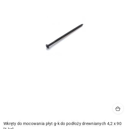
Wkręty do mocowania płyt g-k do podłoży drewnianych 4,2 x 90