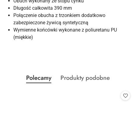
Obuch wykonany ze stopu cynku
Długość całkowita 390 mm
Połączenie obucha z trzonkiem dodatkowo
zabezpieczone żywicą syntetyczną
Wymienne końcówki wykonane z poliuretanu PU
(miękkie)
Produkty
Produkty
Polecamy
Produkty podobne
Pomiń karuzelę produktów
o
o
statusie:
statusie: