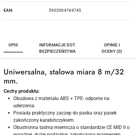
EAN:
5902004769745
OPIS
INFORMACJE DOT.
OPINIE I
BEZPIECZEŃSTWA
OCENY (0)
Uniwersalna, stalowa miara 8 m/32
mm.
Cechy produktu:
Obudowa z materiału ABS + TPE- odporne na
uderzenia.
Posiada praktyczny zaczep do paska oraz pasek
zakończony karabińczykiem.
Obustronna taśma miernicza o standardzie CE MID II o
wyraźnej, dużej podziałce, zakończona magnesem