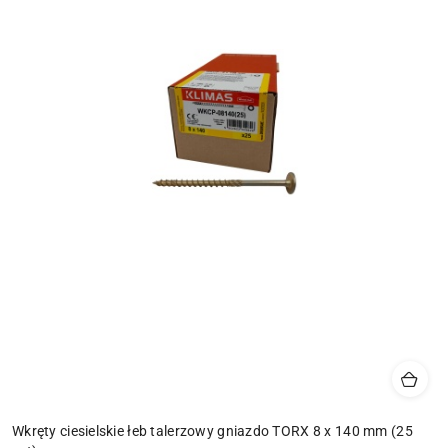
Wkręty ciesielskie łeb talerzowy gniazdo TORX 8 x 140 mm (25