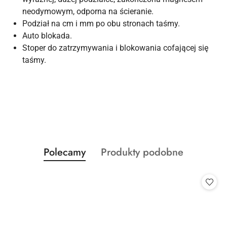
neodymowym, odporna na ścieranie.
Podział na cm i mm po obu stronach taśmy.
Auto blokada.
Stoper do zatrzymywania i blokowania cofającej się
taśmy.
Produkty
Produkty
Polecamy
Produkty podobne
Pomiń karuzelę produktów
o
o
statusie:
statusie: